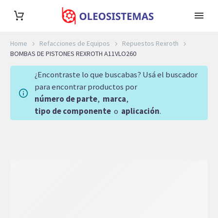
Home
Refacciones de Equipos
Repuestos Rexroth
BOMBAS DE PISTONES REXROTH A11VLO260
¿Encontraste lo que buscabas? Usá el buscador
para encontrar productos por
número de parte
,
marca
,
tipo de componente
o
aplicación
.