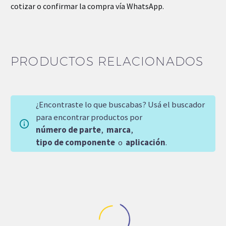
cotizar o confirmar la compra vía WhatsApp.
PRODUCTOS RELACIONADOS
¿Encontraste lo que buscabas? Usá el buscador
para encontrar productos por
número de parte
,
marca
,
tipo de componente
o
aplicación
.