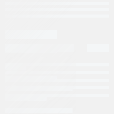
A11VLO260EP2D/11R-NZD12N00P
Categorias:
Repuestos Rexroth
Tags:
BOSCH REXROTH