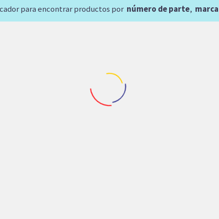
scador para encontrar productos por
número de parte
,
marca
Repuestos Denison
BOMBA DE PISTONE
DENISON
lzadoras
,
Repuestos Perforadora
,
Repuestos Perforadora
P1060PS01SRM5AL00T
95,752.83
$
Agregar