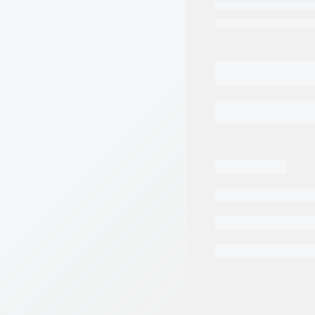
DENISON
P060
CAM
cantidad
Categorias:
Repuest
Tags:
DENISON