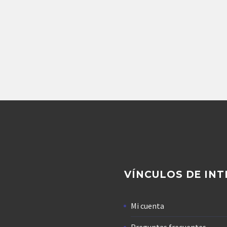
Repuestos Denison
BOMBA DE PISTONES
ENISON PV151L1EC00
116,719.20
$
Agregar
VÍNCULOS DE INT
Mi cuenta
Preguntas frecuentes