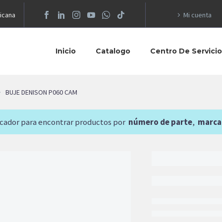
icana
Mi cuenta
Inicio
Catalogo
Centro De Servici
BUJE DENISON P060 CAM
scador para encontrar productos por
número de parte
,
marca
2,084.42
BUJE
AGR