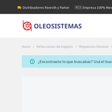
Distribuidores Rexroth y Parker
🇲🇽 Empresa 100% Mex
Home
Refacciones de Equipos
Repuestos Denison
¿Encontraste lo que buscabas? Usá el bu