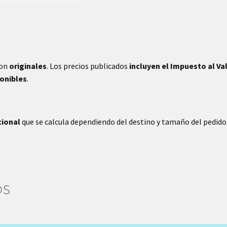
son
originales
. Los precios publicados
incluyen el Impuesto al Va
ponibles
.
cional
que se calcula dependiendo del destino y tamaño del pedido
OS