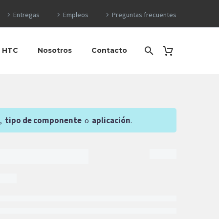
Entregas
Empleos
Preguntas frecuentes
o HTC
Nosotros
Contacto
,
tipo de componente
o
aplicación
.
$
EGAR AL CARRITO