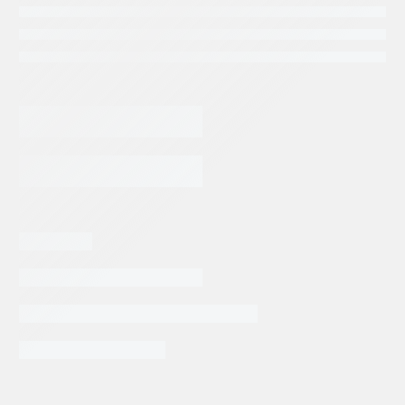
CARTUCHO
DENISON
T6CM
B22
AGREGAR AL CARRITO
DERECHA
cantidad
Categorias:
Repuestos Denison
Tags:
DENISON