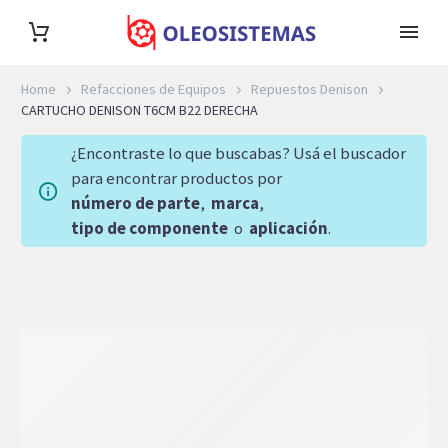
Home
Refacciones de Equipos
Repuestos Denison
CARTUCHO DENISON T6CM B22 DERECHA
¿Encontraste lo que buscabas? Usá el buscador
para encontrar productos por
número de parte
,
marca
,
tipo de componente
o
aplicación
.