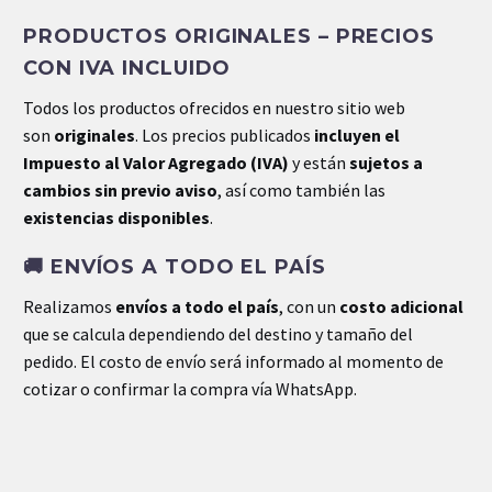
PRODUCTOS ORIGINALES – PRECIOS
Peso
3.88 kg
CON IVA INCLUIDO
Dimensiones
.10 × .10 × .11 cm
Todos los productos ofrecidos en nuestro sitio web
son
originales
. Los precios publicados
incluyen el
Impuesto al Valor Agregado (IVA)
y están
sujetos a
cambios sin previo aviso
, así como también las
existencias disponibles
.
🚚
ENVÍOS A TODO EL PAÍS
Realizamos
envíos a todo el país
, con un
costo adicional
que se calcula dependiendo del destino y tamaño del
pedido. El costo de envío será informado al momento de
cotizar o confirmar la compra vía WhatsApp.