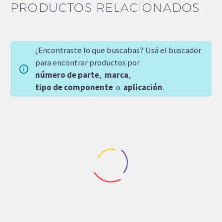
PRODUCTOS RELACIONADOS
¿Encontraste lo que buscabas? Usá el buscador
para encontrar productos por
número de parte
,
marca
,
tipo de componente
o
aplicación
.
Repuestos Denison
Repuestos Denison
,
Repuestos Multicalzadoras