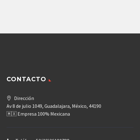
85,921.20
$
131,848.99
$
Agregar
Agregar
CONTACTO
Dirección
Av 8 de julio 1049, Guadalajara, México, 44190
🇲🇽 Empresa 100% Mexicana