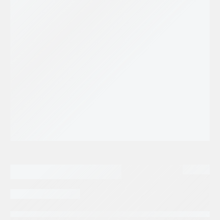
34,445.04
$