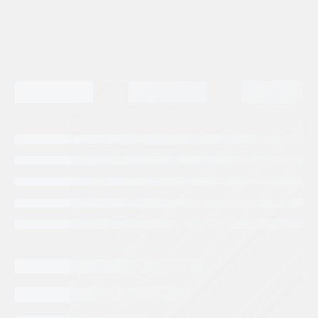
Denison
Tags:
DENISON