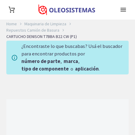
Home
Maquinaria de Limpieza
Repuestos Camión de Basura
CARTUCHO DENISON T7BBA B22 CW (P1)
¿Encontraste lo que buscabas? Usá el buscador
para encontrar productos por
número de parte
,
marca
,
tipo de componente
o
aplicación
.