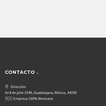
ARANDELA DENISON
KIT 30 PZ EA 350-
10049-0
2,584.05
$
Agregar
CONTACTO
Dirección
Av 8 de julio 1049, Guadalajara, México, 44190
🇲🇽 Empresa 100% Mexicana