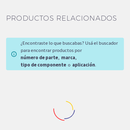
PRODUCTOS RELACIONADOS
¿Encontraste lo que buscabas? Usá el buscador
para encontrar productos por
número de parte
,
marca
,
tipo de componente
o
aplicación
.