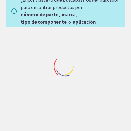
para encontrar productos por
número de parte
,
marca
,
tipo de componente
o
aplicación
.
SOBRE
PEDIDO
Otras
Otras
BOBINA HYDRAFORCE
GRUPO ROTATORIO
12 VOLTS 4303712
KAWASAKI K3V0180
PLATO RH
2,228.87
$
35,169.60
$
Agregar