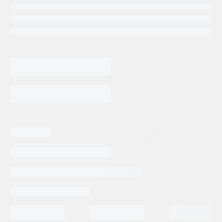
13,258.54
$
COPLE
SUNDSTRAND
PV90/180
(SHAFT)
AGREGAR AL CARRITO
CHAGER
PUMP
cantidad
Categorias:
Otras
Tags:
SUNDSTRAND