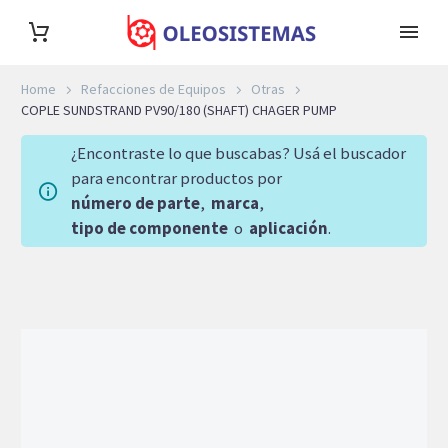
Home
Refacciones de Equipos
Otras
COPLE SUNDSTRAND PV90/180 (SHAFT) CHAGER PUMP
¿Encontraste lo que buscabas? Usá el buscador
para encontrar productos por
número de parte
,
marca
,
tipo de componente
o
aplicación
.