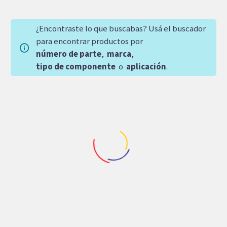
¿Encontraste lo que buscabas? Usá el buscador
para encontrar productos por
número de parte
,
marca
,
tipo de componente
o
aplicación
.
Repuestos Denison
BOMBA DE PISTONES
Maquinaria Industrial
,
Repuestos Denison
DENISON
CARTUCHO DENISON
P1060PS01SRM5AL00T00CPB00
T6DCM B17 IZQUIERDA
95,752.83
$
INTERMEDIO