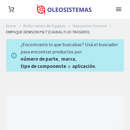
Home
Refacciones de Equipos
Repuestos Denison
EMPAQUE DENISON P6/7 (CAUDAL FIJO TRASERO)
¿Encontraste lo que buscabas? Usá el buscador
para encontrar productos por
número de parte
,
marca
,
tipo de componente
o
aplicación
.