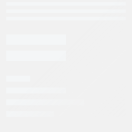
EMPAQUE
DENISON
P6/7
(CAUDAL
AGREGAR AL CARRITO
FIJO
TRASERO)
cantidad
Categorias:
Repuestos Denison
Tags:
DENISON