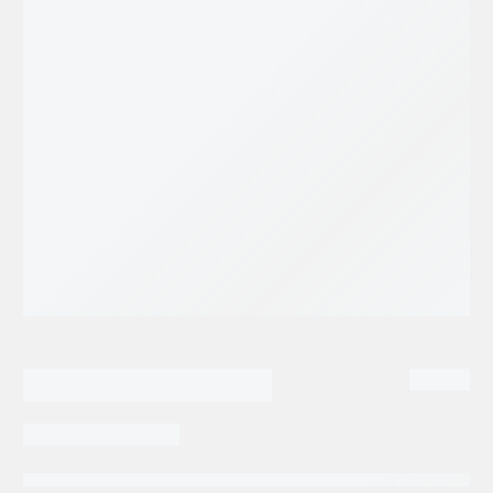
387.30
$