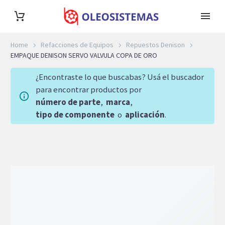
Home
Refacciones de Equipos
Repuestos Denison
EMPAQUE DENISON SERVO VALVULA COPA DE ORO
¿Encontraste lo que buscabas? Usá el buscador
para encontrar productos por
número de parte
,
marca
,
tipo de componente
o
aplicación
.