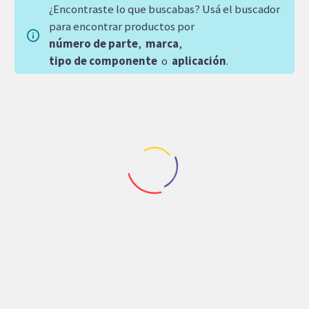
¿Encontraste lo que buscabas? Usá el buscador
para encontrar productos por
número de parte
,
marca
,
tipo de componente
o
aplicación
.
Repuestos Denison
Maquinaria Industrial
,
Repuestos Amacizadores
PLATO DENISON P6P
CARTUCHO DENISON
VALVULA (LH)
T6CM B 17 DERECHO
S1
12,173.78
$
25,612.44
$