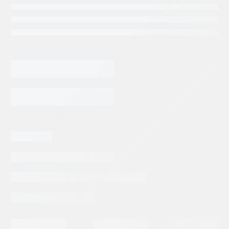
EMPAQUE
DENISON
SERVO
VALVULA
AGREGAR AL CARRITO
COPA
DE
ORO
cantidad
Categorias:
Repuestos Denison
Tags:
DENISON
GOLD CUP