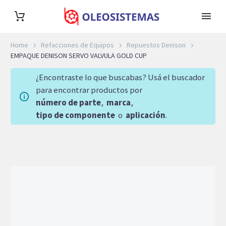
Home
Refacciones de Equipos
Repuestos Denison
EMPAQUE DENISON SERVO VALVULA GOLD CUP
¿Encontraste lo que buscabas? Usá el buscador
para encontrar productos por
número de parte
,
marca
,
tipo de componente
o
aplicación
.