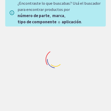
¿Encontraste lo que buscabas? Usá el buscador
para encontrar productos por
número de parte
,
marca
,
tipo de componente
o
aplicación
.
Repuestos Denison
BOMBA DE PISTONES
Maquinaria Industrial
,
Repuestos Denison
DENISON
CARTUCHO DENISON
P1060PS01SRM5AL00T00CPB00
T6DCM B17 IZQUIERDA
95,752.83
$
INTERMEDIO
25,612.80
$
Agregar