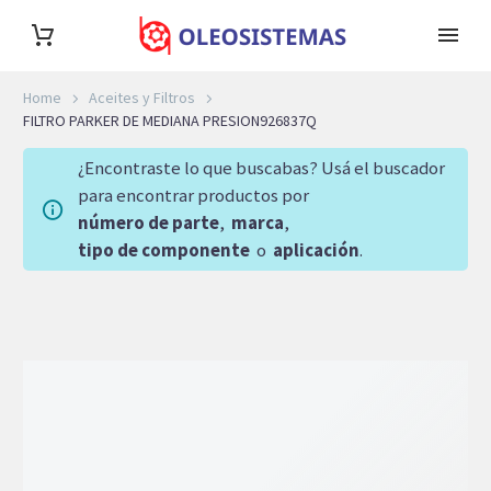
Home
Aceites y Filtros
FILTRO PARKER DE MEDIANA PRESION926837Q
¿Encontraste lo que buscabas? Usá el buscador
para encontrar productos por
número de parte
,
marca
,
tipo de componente
o
aplicación
.