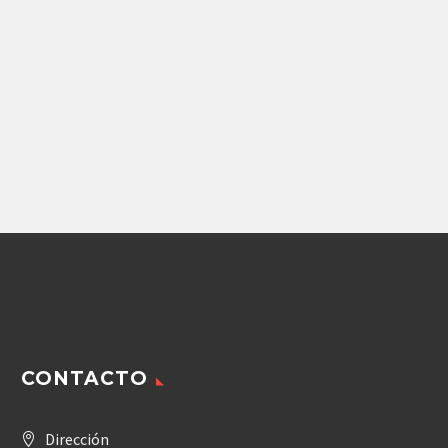
Aceites y Filtros
Aceites y Filtros
FILTRO BALDWIN DE
TAPON CAT DEPOSITO
TRANSMICION DE
DE ACEITE RETRO 416
RETORNO
176.53
$
755.54
$
Agregar
Agregar
CONTACTO
Dirección