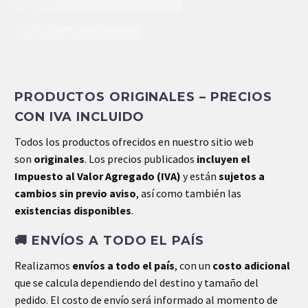
INFORMACIÓN EXTRA
PRODUCTOS ORIGINALES – PRECIOS
Peso
.47 kg
CON IVA INCLUIDO
Dimensiones
21 × 8 × 8 cm
Todos los productos ofrecidos en nuestro sitio web
son
originales
. Los precios publicados
incluyen el
Impuesto al Valor Agregado (IVA)
y están
sujetos a
cambios sin previo aviso
, así como también las
existencias disponibles
.
🚚
ENVÍOS A TODO EL PAÍS
Realizamos
envíos a todo el país
, con un
costo adicional
que se calcula dependiendo del destino y tamaño del
pedido. El costo de envío será informado al momento de