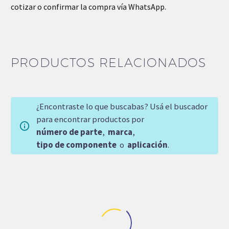
cotizar o confirmar la compra vía WhatsApp.
PRODUCTOS RELACIONADOS
¿Encontraste lo que buscabas? Usá el buscador
para encontrar productos por
número de parte
,
marca
,
tipo de componente
o
aplicación
.