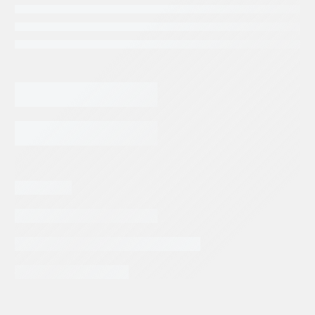
FILTRO
PARKER
DE
MEDIANA
AGREGAR AL CARRITO
PRESION926837Q
cantidad