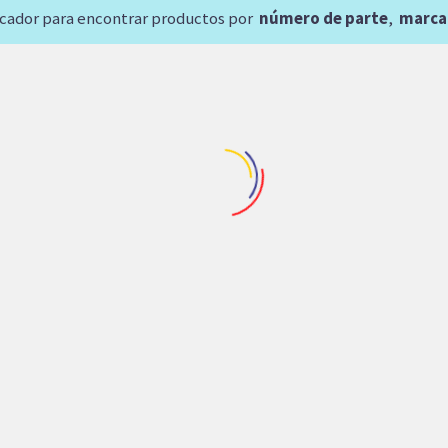
scador para encontrar productos por
número de parte
,
marca
Maquinaria Industrial
,
Repuestos D
CARTUCHO DENISON T
B17 IZQUIERDA INTER
25,612.80
$