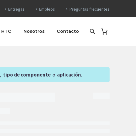
Entregas
Empleos
Preguntas frecuentes
o HTC
Nosotros
Contacto
,
tipo de componente
o
aplicación
.
$