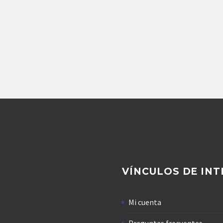
Agregar
Repuestos Denison
BOMBA DE PISTONES
NISON PV15 2LIE C00
116,719.20
$
Agregar
VÍNCULOS DE INT
Mi cuenta
Preguntas frecuentes