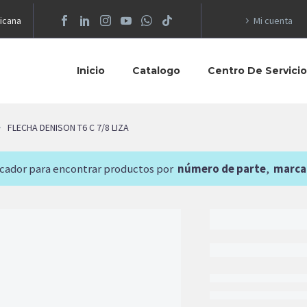
icana
Mi cuenta
Inicio
Catalogo
Centro De Servici
FLECHA DENISON T6 C 7/8 LIZA
scador para encontrar productos por
número de parte
,
marca
5,017.39