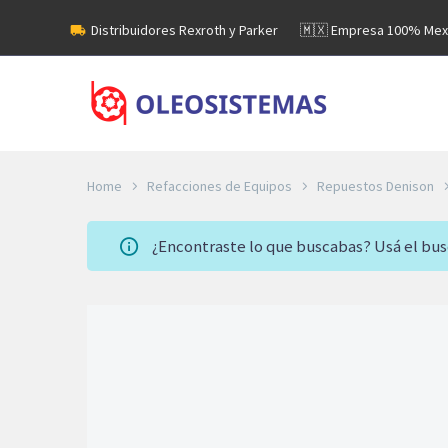
Distribuidores Rexroth y Parker
🇲🇽 Empresa 100% Mex
Home
Refacciones de Equipos
Repuestos Denison
¿Encontraste lo que buscabas? Usá el bu