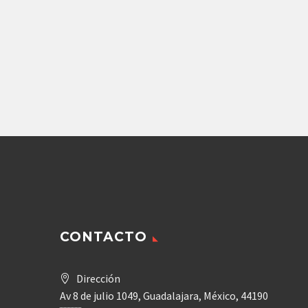
Repuestos Denison
BOMBA DE PISTONES
DENISON PV151L1EC00
DE
116,719.20
$
Agregar
CONTACTO
Dirección
Av 8 de julio 1049, Guadalajara, México, 44190