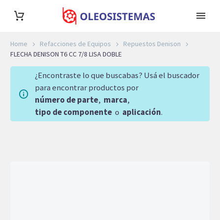
Home
Refacciones de Equipos
Repuestos Denison
FLECHA DENISON T6 CC 7/8 LISA DOBLE
¿Encontraste lo que buscabas? Usá el buscador
para encontrar productos por
número de parte
,
marca
,
tipo de componente
o
aplicación
.