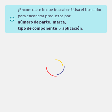
¿Encontraste lo que buscabas? Usá el buscador
para encontrar productos por
número de parte
,
marca
,
tipo de componente
o
aplicación
.
Repuestos Denison
Repuestos Denison
ARANDELA DENISON
BOMBA DE PISTONES
KIT 30 PZ EA 350-
DENISON PV61L1EC00
10049-0
85,921.20
$