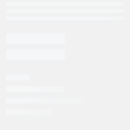
FLECHA
DENISON
T6
CC
AGREGAR AL CARRITO
7/8
LISA
DOBLE
cantidad
Categorias:
Repuestos Denison
Tags:
DENISON