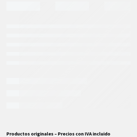
INFORMACIÓN EXTRA
Productos originales – Precios con IVA incluido
Peso
.75 kg