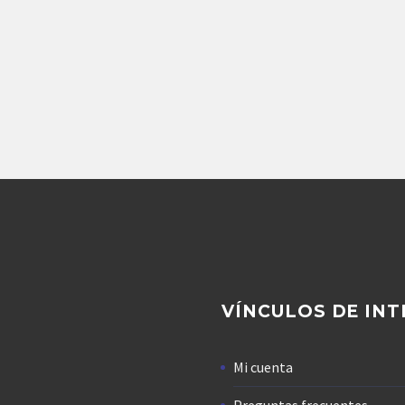
Repuestos Denison
BOMBA DE PISTONES
NISON PV15 2LIE C00
116,719.20
$
Agregar
VÍNCULOS DE INT
Mi cuenta
Preguntas frecuentes