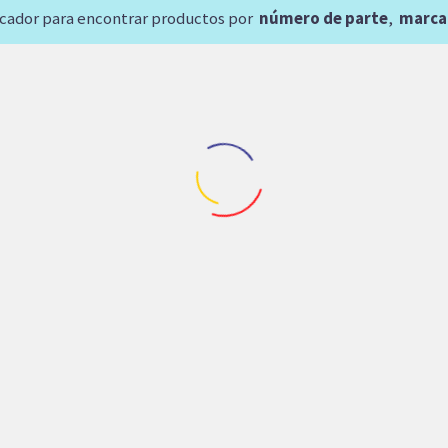
scador para encontrar productos por
número de parte
,
marca
Maquinaria Industrial
,
Repuestos D
BOMBA DE PALETA
DENISON T6EM0622R0