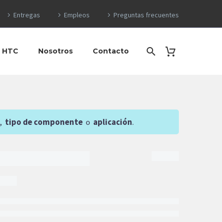
Entregas
Empleos
Preguntas frecuentes
o HTC
Nosotros
Contacto
,
tipo de componente
o
aplicación
.
7
$