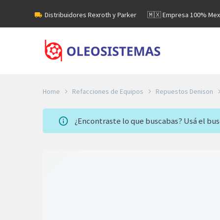
Distribuidores Rexroth y Parker
🇲🇽 Empresa 100% Mex
Home
Refacciones de Equipos
Repuestos Denison
¿Encontraste lo que buscabas? Usá el bu