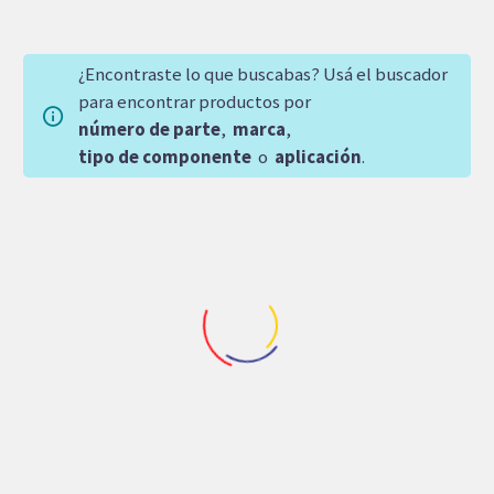
¿Encontraste lo que buscabas? Usá el buscador
para encontrar productos por
número de parte
,
marca
,
tipo de componente
o
aplicación
.
Repuestos Denison
Repuestos Denison
,
Repuestos Parker
PLATO DENISON
BOMBA DE PALETAS
P6P/P7P GOLD CUP
DENISON T7BBS Y14