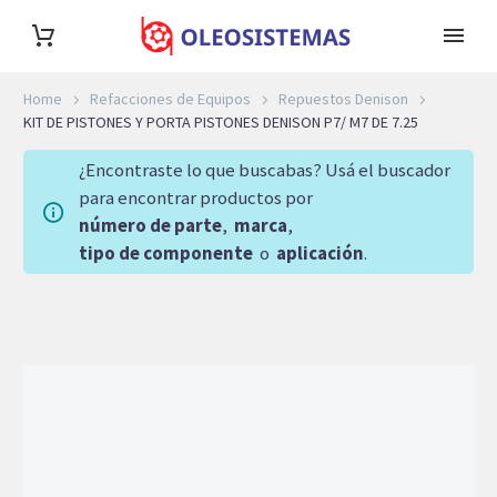
Home
Refacciones de Equipos
Repuestos Denison
KIT DE PISTONES Y PORTA PISTONES DENISON P7/ M7 DE 7.25
¿Encontraste lo que buscabas? Usá el buscador
para encontrar productos por
número de parte
,
marca
,
tipo de componente
o
aplicación
.