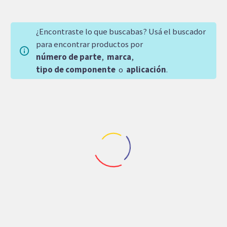
¿Encontraste lo que buscabas? Usá el buscador
para encontrar productos por
número de parte
,
marca
,
tipo de componente
o
aplicación
.
REPUESTOS JOHN DEERE
,
Repuestos Retroexcavadoras
REPUESTOS JOHN DEERE
ARANDELA JOHN
ARANDELA JOHN
DEERE RETRO 310
DEERE PISTONES