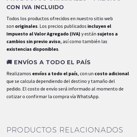
CON IVA INCLUIDO
Dimensiones
.17 × .30 × .1 cm
Todos los productos ofrecidos en nuestro sitio web
son
originales
. Los precios publicados
incluyen el
Impuesto al Valor Agregado (IVA)
y están
sujetos a
cambios sin previo aviso
, así como también las
existencias disponibles
.
🚚
ENVÍOS A TODO EL PAÍS
Realizamos
envíos a todo el país
, con un
costo adicional
que se calcula dependiendo del destino y tamaño del
pedido. El costo de envío será informado al momento de
cotizar o confirmar la compra vía WhatsApp.
PRODUCTOS RELACIONADOS