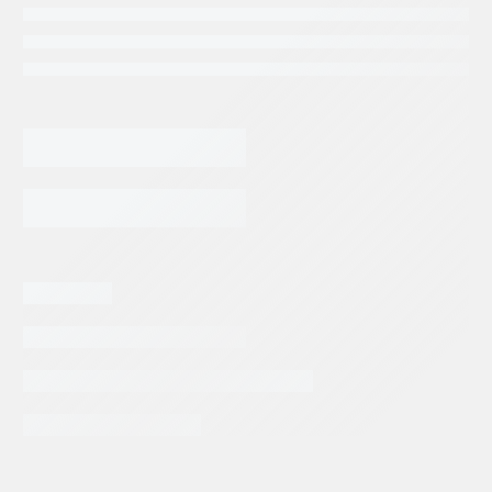
1,045.04
$
KIT
DE
SELLOS
JOHN
AGREGAR AL CARRITO
DEERE
DIRECCION
ORBITROL
OSPC
cantidad
Categorias:
REPUESTOS JOHN DEERE
Tags:
ORBITROL