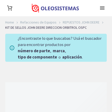
Home
Refacciones de Equipos
REPUESTOS JOHN DEERE
KIT DE SELLOS JOHN DEERE DIRECCION ORBITROL OSPC
¿Encontraste lo que buscabas? Usá el buscador
para encontrar productos por
número de parte
,
marca
,
tipo de componente
o
aplicación
.