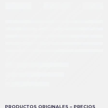
INFORMACIÓN EXTRA
PRODUCTOS ORIGINALES – PRECIOS
Peso
.3 kg