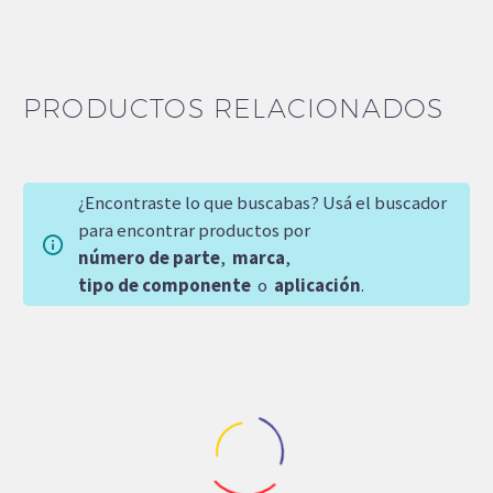
PRODUCTOS RELACIONADOS
¿Encontraste lo que buscabas? Usá el buscador
para encontrar productos por
número de parte
,
marca
,
tipo de componente
o
aplicación
.
NUEVO