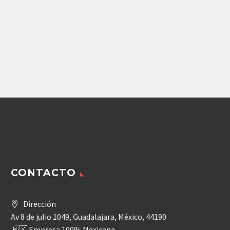
Repuestos Rodpower
Repuestos Rodpower
MOTOR CASE
BALERO A10VO100/31
1845C,1845,1840C,1840
DELANTERO
RODPOWER OMT250
2,842.00
$
31,681.92
$
Agregar
Agregar
CONTACTO
Dirección
Av 8 de julio 1049, Guadalajara, México, 44190
🇲🇽 Empresa 100% Mexicana