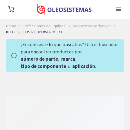
Home
Refacciones de Equipos
Repuestos Rodpower
KIT DE SELLOS RODPOWER MCR3
¿Encontraste lo que buscabas? Usá el buscador
para encontrar productos por
número de parte
,
marca
,
tipo de componente
o
aplicación
.