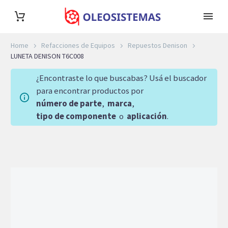
Home
Refacciones de Equipos
Repuestos Denison
LUNETA DENISON T6C008
¿Encontraste lo que buscabas? Usá el buscador
para encontrar productos por
número de parte
,
marca
,
tipo de componente
o
aplicación
.