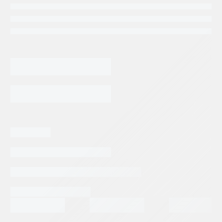
LUNETA
DENISON
T6C008
cantidad
AGREGAR AL CARRITO
Categorias:
Repuestos Denison
Tags:
DENISON