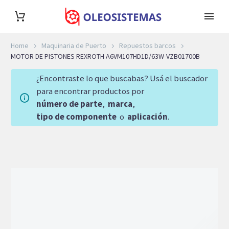
Home
Maquinaria de Puerto
Repuestos barcos
MOTOR DE PISTONES REXROTH A6VM107HD1D/63W-VZB01700B
¿Encontraste lo que buscabas? Usá el buscador
para encontrar productos por
número de parte
,
marca
,
tipo de componente
o
aplicación
.