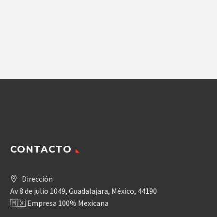
SOILMEC (50740028)
(2100803030)
REXROTH
72,923.75
$
Agregar
CONTACTO
Dirección
Av 8 de julio 1049, Guadalajara, México, 44190
🇲🇽 Empresa 100% Mexicana