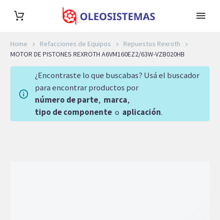
Home
Refacciones de Equipos
Repuestos Rexroth
MOTOR DE PISTONES REXROTH A6VM160EZ2/63W-VZB020HB
¿Encontraste lo que buscabas? Usá el buscador
para encontrar productos por
número de parte
,
marca
,
tipo de componente
o
aplicación
.