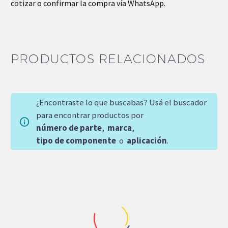
cotizar o confirmar la compra vía WhatsApp.
PRODUCTOS RELACIONADOS
¿Encontraste lo que buscabas? Usá el buscador
para encontrar productos por
número de parte
,
marca
,
tipo de componente
o
aplicación
.
-15%