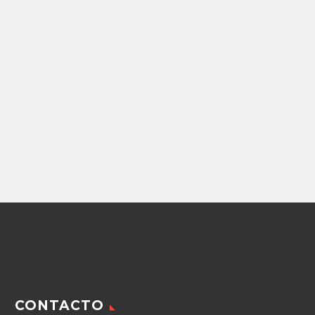
Repuestos Perforadora
VALVULA CHECK
PARKER DE 1/4″
ACERO
1,335.86
$
Agregar
CONTACTO