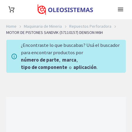
Home
Maquinaria de Mineria
Repuestos Perforadora
MOTOR DE PISTONES SANDVIK (57110157) DENISON M6H
¿Encontraste lo que buscabas? Usá el buscador
para encontrar productos por
número de parte
,
marca
,
tipo de componente
o
aplicación
.