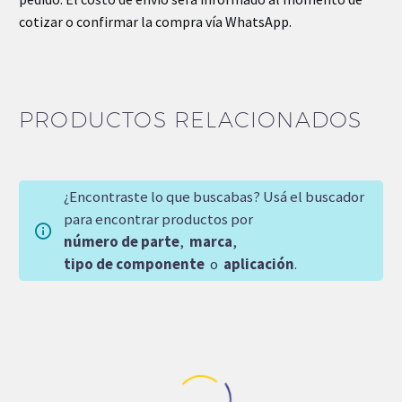
cotizar o confirmar la compra vía WhatsApp.
PRODUCTOS RELACIONADOS
¿Encontraste lo que buscabas? Usá el buscador
para encontrar productos por
número de parte
,
marca
,
tipo de componente
o
aplicación
.