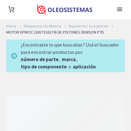
Home
Maquinaria de Mineria
Repuestos Scooptram
MOTOR EPIROC (2657326274) DE PISTONES DENISON P7D
¿Encontraste lo que buscabas? Usá el buscador
para encontrar productos por
número de parte
,
marca
,
tipo de componente
o
aplicación
.