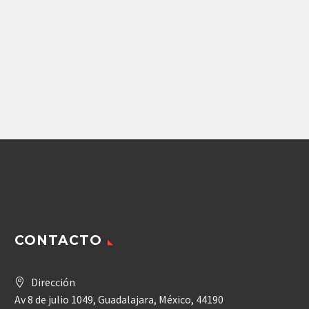
Repuestos Jumbo
,
Repuestos Parker
BOMBA DE
ENGRANES ULTRA
EPIROC (3217955413)
73,645.86
$
Agregar
CONTACTO
Dirección
Av 8 de julio 1049, Guadalajara, México, 44190