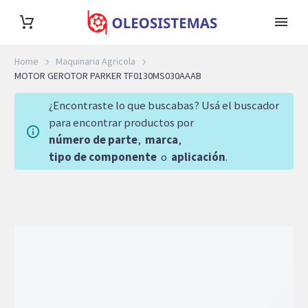
Home
Maquinaria Agricola
MOTOR GEROTOR PARKER TF0130MS030AAAB
¿Encontraste lo que buscabas? Usá el buscador
para encontrar productos por
número de parte
,
marca
,
tipo de componente
o
aplicación
.