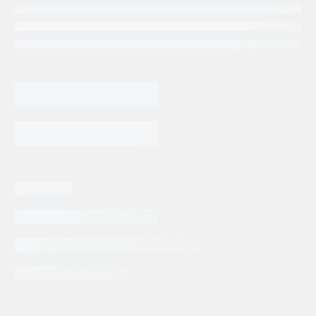
MOTOR
GEROTOR
PARKER
TF0130MS030AAAB