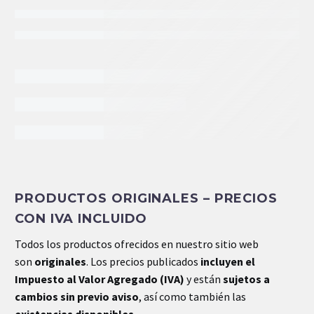
INFORMACIÓN EXTRA
PRODUCTOS ORIGINALES – PRECIOS
Peso
13.80 kg
CON IVA INCLUIDO
Dimensiones
.30 × .18 × .16 cm
Todos los productos ofrecidos en nuestro sitio web
son
originales
. Los precios publicados
incluyen el
Impuesto al Valor Agregado (IVA)
y están
sujetos a
cambios sin previo aviso
, así como también las