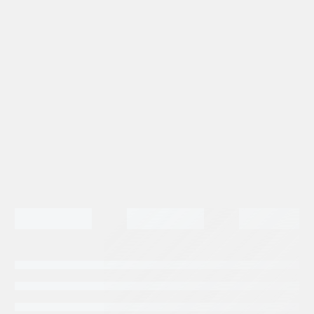
AGREGAR AL CARRITO
cantidad
Categorias:
Maquinaria Agricola
Maquinaria Industrial
Repuestos Barredora
Repuestos Parker
Tags:
MOTOR GEROTOR
PARKER HANNIFIN