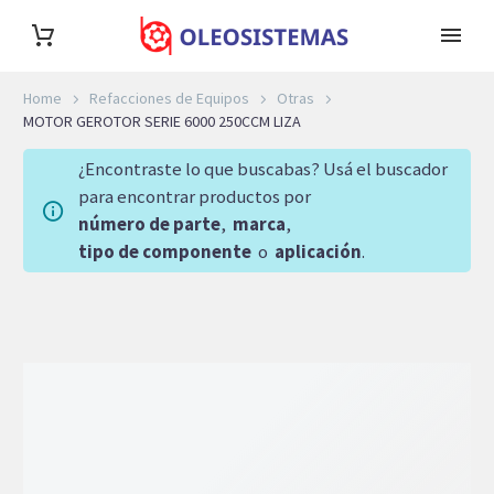
Home
Refacciones de Equipos
Otras
MOTOR GEROTOR SERIE 6000 250CCM LIZA
¿Encontraste lo que buscabas? Usá el buscador
para encontrar productos por
número de parte
,
marca
,
tipo de componente
o
aplicación
.