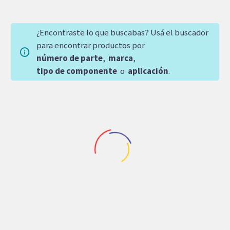
¿Encontraste lo que buscabas? Usá el buscador
para encontrar productos por
número de parte
,
marca
,
tipo de componente
o
aplicación
.
Otras
Maquinaria Industrial
,
Otras
KIT DE SELLOS
BOBINA HYSTAR 110
POCLAIN MOTOR
VOLTS DSG03-110