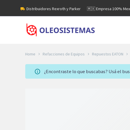
Distribuidores Rexroth y Parker
🇲🇽 Empresa 100% Mex
Home
Refacciones de Equipos
Repuestos EATON
¿Encontraste lo que buscabas? Usá el bu