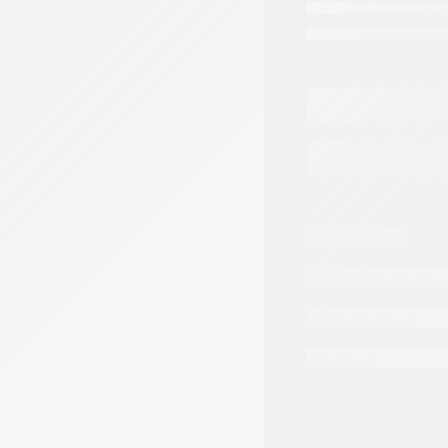
PISTA
AGR
DE
BALERO
MOTOR
EATON/CESSNA
42400
cantidad
Categorias:
Repues
Tags:
EATON