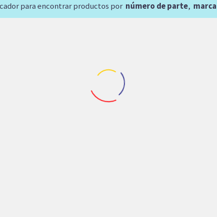
scador para encontrar productos por
número de parte
,
marca
Repuestos EATON
Repuestos EATON
HA EATON/CESSNA 54 1-
DIRECCION ORBITR
1/4 14T
MARCA EATON
13,116.12
$
12,851.36
$