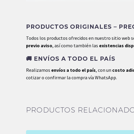
Peso
.5 kg
PRODUCTOS ORIGINALES – PREC
Dimensiones
.8 × .1 × .11 cm
Todos los productos ofrecidos en nuestro sitio web 
previo aviso
, así como también las
existencias dis
🚚
ENVÍOS A TODO EL PAÍS
Realizamos
envíos a todo el país
, con un
costo adi
cotizar o confirmar la compra vía WhatsApp.
PRODUCTOS RELACIONAD