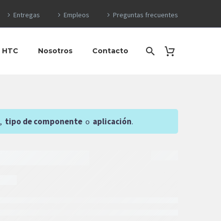
Entregas
Empleos
Preguntas frecuentes
o HTC
Nosotros
Contacto
,
tipo de componente
o
aplicación
.
$