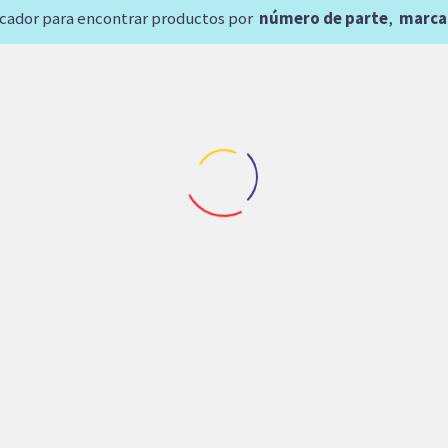
scador para encontrar productos por
número de parte
,
marca
Maquinaria Industrial
,
Repuestos de M
BOMBA DE PISTONE
GOLDCUP HAGGLUN
P24S7R1E9A2B002B1
0.00
$