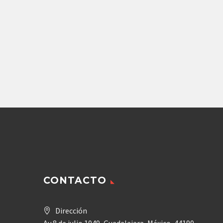
Repuestos Denison
BOMBA DE PISTONES
DENISON PV15 2LIE C00
D
116,719.20
$
Agregar
CONTACTO
Dirección
Av 8 de julio 1049, Guadalajara, México, 44190