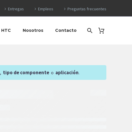
Entregas
Empleos
Preguntas frecuentes
o HTC
Nosotros
Contacto
,
tipo de componente
o
aplicación
.
$