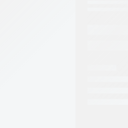
PLATO
AGR
DENISON
7.25
DE
ASIENTO
cantidad
Categorias:
Repuest
Tags:
DENISON