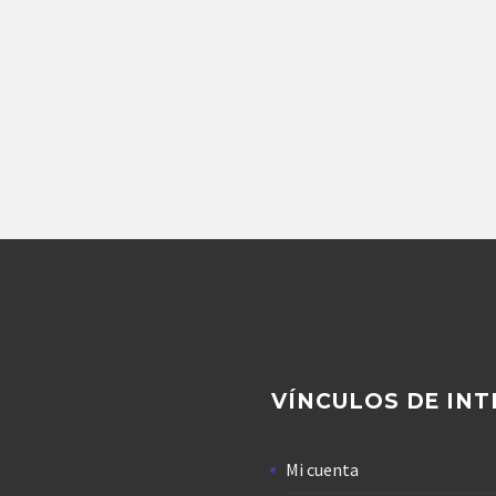
Repuestos Denison
Agregar
BOMBA DE PISTONES
ENISON PV151L1EC00
116,719.20
$
Agregar
VÍNCULOS DE INT
Mi cuenta