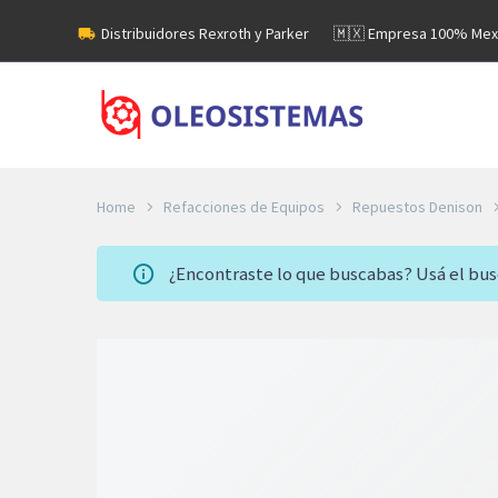
Distribuidores Rexroth y Parker
🇲🇽 Empresa 100% Mex
Home
Refacciones de Equipos
Repuestos Denison
¿Encontraste lo que buscabas? Usá el bu