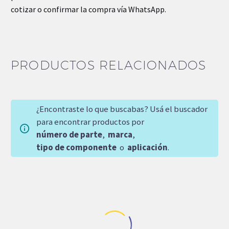
cotizar o confirmar la compra vía WhatsApp.
PRODUCTOS RELACIONADOS
¿Encontraste lo que buscabas? Usá el buscador
para encontrar productos por
número de parte
,
marca
,
tipo de componente
o
aplicación
.