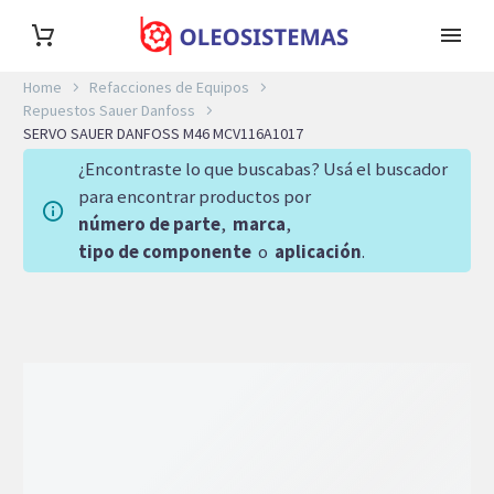
Home
Refacciones de Equipos
Repuestos Sauer Danfoss
SERVO SAUER DANFOSS M46 MCV116A1017
¿Encontraste lo que buscabas? Usá el buscador
para encontrar productos por
número de parte
,
marca
,
tipo de componente
o
aplicación
.