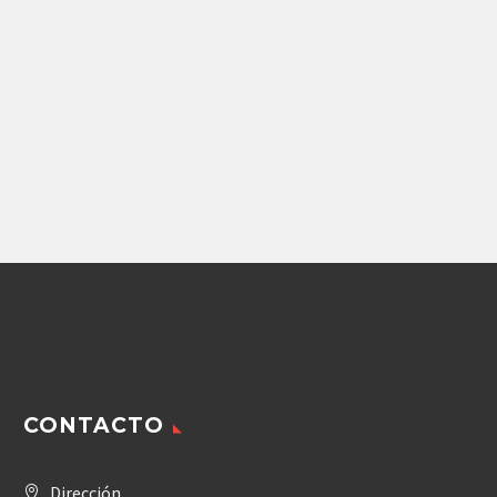
Repuestos Reach Stacker
,
Repuestos Sauer Danfoss
Repuestos Sauer Danfoss
BOMBA DE PISTONES
VALVULA DE CONTROL
SAUER DANFOSS
DANFOSS 157B4216
KALMAR (924334.0001)
11,318.42
$
Agregar
CONTACTO
Dirección