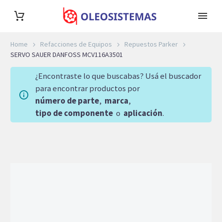
Home
Refacciones de Equipos
Repuestos Parker
SERVO SAUER DANFOSS MCV116A3501
¿Encontraste lo que buscabas? Usá el buscador
para encontrar productos por
número de parte
,
marca
,
tipo de componente
o
aplicación
.