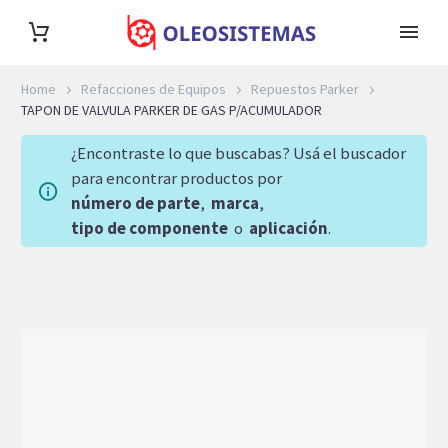
Home
Refacciones de Equipos
Repuestos Parker
TAPON DE VALVULA PARKER DE GAS P/ACUMULADOR
¿Encontraste lo que buscabas? Usá el buscador
para encontrar productos por
número de parte
,
marca
,
tipo de componente
o
aplicación
.