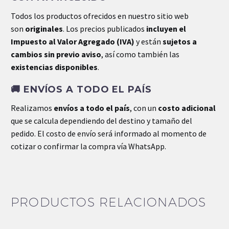
Dimensiones
0.0 × 0.0 × 0.0 cm
Todos los productos ofrecidos en nuestro sitio web
son
originales
. Los precios publicados
incluyen el
Impuesto al Valor Agregado (IVA)
y están
sujetos a
cambios sin previo aviso
, así como también las
existencias disponibles
.
🚚
ENVÍOS A TODO EL PAÍS
Realizamos
envíos a todo el país
, con un
costo adicional
que se calcula dependiendo del destino y tamaño del
pedido. El costo de envío será informado al momento de
cotizar o confirmar la compra vía WhatsApp.
PRODUCTOS RELACIONADOS