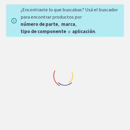
¿Encontraste lo que buscabas? Usá el buscador
para encontrar productos por
número de parte
,
marca
,
tipo de componente
o
aplicación
.
Maquinaria de Construccion
,
Repuestos Parker
Repuestos Parker
BOMBA DE
ENGRANES
ENGRANES PARKER
COMERCIAL MOTRIZ
PGP-020 B242BYYC15-
P365 DE 1-1/2″ 1.22 14-T
25DYC12-1