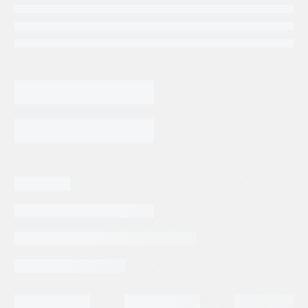
TAPON
DE
VALVULA
PARKER
AGREGAR AL CARRITO
DE
GAS
P/ACUMULADOR
cantidad
Categorias:
Repuestos Parker
Tags:
PARKER HANNIFIN