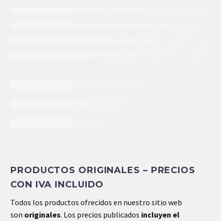
INFORMACIÓN EXTRA
PRODUCTOS ORIGINALES – PRECIOS
Peso
.12 kg
CON IVA INCLUIDO
Dimensiones
11 × 3 × 3 cm
Todos los productos ofrecidos en nuestro sitio web
son
originales
. Los precios publicados
incluyen el