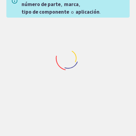
número de parte
,
marca
,
tipo de componente
o
aplicación
.
Repuestos Jumbo
Repuestos Rodpower
VALVULA DE
VALVULA
CARTUCHO PILOTADA,
DIRECCIONAL
RESEMIN (40442201)
RODPOWER 3
SECCIONES 11 GPM