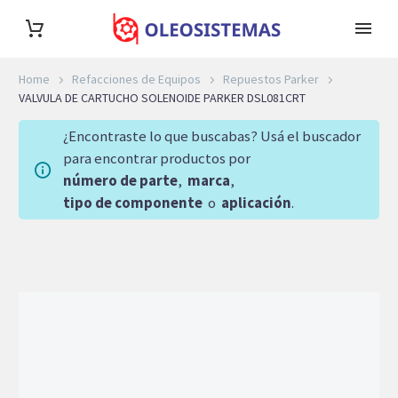
Home
Refacciones de Equipos
Repuestos Parker
VALVULA DE CARTUCHO SOLENOIDE PARKER DSL081CRT
¿Encontraste lo que buscabas? Usá el buscador
para encontrar productos por
número de parte
,
marca
,
tipo de componente
o
aplicación
.