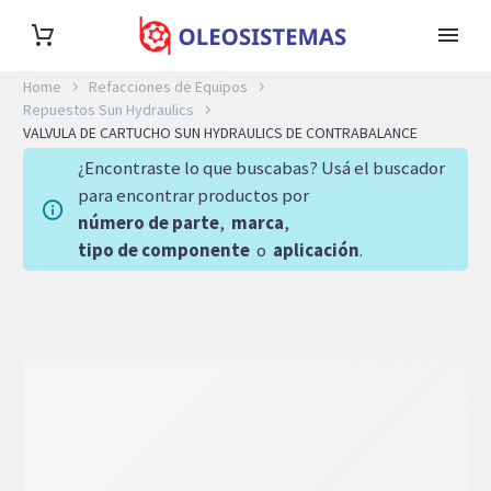
Home
Refacciones de Equipos
Repuestos Sun Hydraulics
VALVULA DE CARTUCHO SUN HYDRAULICS DE CONTRABALANCE
¿Encontraste lo que buscabas? Usá el buscador
para encontrar productos por
número de parte
,
marca
,
tipo de componente
o
aplicación
.