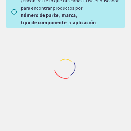
¿Encontraste lo que buscabas? Usá el buscador
para encontrar productos por
número de parte
,
marca
,
tipo de componente
o
aplicación
.
Repuestos Sun Hydraulics
Repuestos Sun Hydraulics
VALVULA DE
VALVULA DE
CARTUCHO SUN
CARTUCHO SUN
HYDRAULICS ALIVIO
HYDRAULICS CHECK
CIERRE DIRECTO
PILOTEADO
3,602.17
$
7,163.30
$