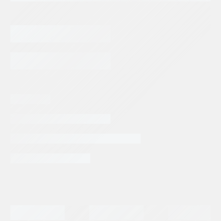
VALVULA
DE
CARTUCHO
SUN
AGREGAR AL CARRITO
HYDRAULICS
DE
CONTRABALANCE
cantidad
Categorias:
Repuestos Sun Hydraulics
Tags:
SUN HYDRAULICS