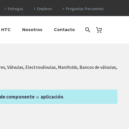
Entregas
Empleos
Preguntas frecuentes
o HTC
Nosotros
Contacto
, Válvulas, Electroválvulas, Manifolds, Bancos de válvulas,
 de componente
o
aplicación
.
Orden predeterminado