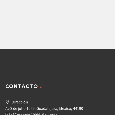
Repuestos Retroexcavadoras
Repuestos Retroexcavadoras
BOMBA DE PISTONES
BOMBA CATERPILLAR
JOHN DEREE
(10R-8708) DE
(RE36288)
PISTONES REXROTH
CONTACTO
Dirección
Av 8 de julio 1049, Guadalajara, México, 44190
🇲🇽 Empresa 100% Mexicana