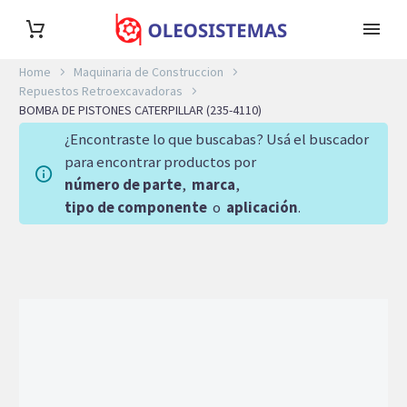
Home
Maquinaria de Construccion
Repuestos Retroexcavadoras
BOMBA DE PISTONES CATERPILLAR (235-4110)
¿Encontraste lo que buscabas? Usá el buscador
para encontrar productos por
número de parte
,
marca
,
tipo de componente
o
aplicación
.