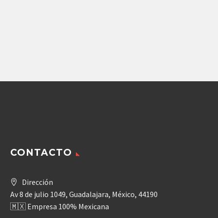
MOTOR E PISTONES
TEREX (5364664206)
REXROTH
71,782.31
$
Agregar
CONTACTO
Dirección
Av 8 de julio 1049, Guadalajara, México, 44190
🇲🇽 Empresa 100% Mexicana