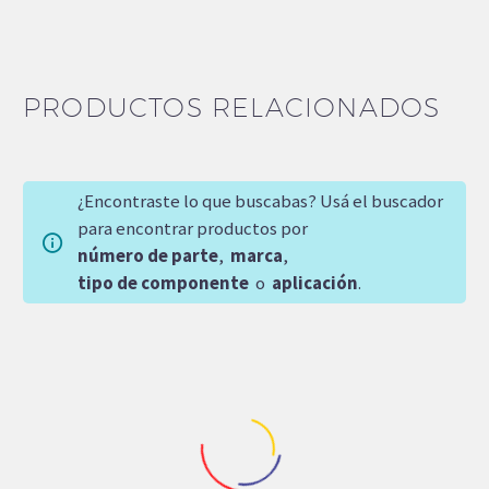
PRODUCTOS RELACIONADOS
¿Encontraste lo que buscabas? Usá el buscador
para encontrar productos por
número de parte
,
marca
,
tipo de componente
o
aplicación
.