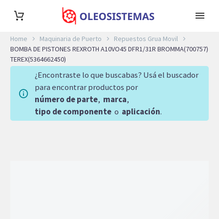
Home
Maquinaria de Puerto
Repuestos Grua Movil
BOMBA DE PISTONES REXROTH A10VO45 DFR1/31R BROMMA(700757)
TEREX(5364662450)
¿Encontraste lo que buscabas? Usá el buscador
para encontrar productos por
número de parte
,
marca
,
tipo de componente
o
aplicación
.