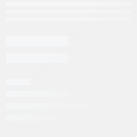
69,110.72
$
BOMBA
DE
PISTONES
REXROTH
AGREGAR AL CARRITO
A10VO45
DFR1/31R
BROMMA(700757)
TEREX(5364662450)
cantidad
Categorias:
Repuestos Grua Movil
Repuestos Grúa Pórtico