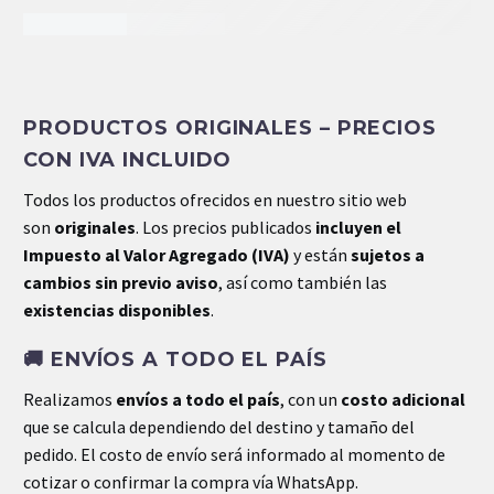
INFORMACIÓN EXTRA
PRODUCTOS ORIGINALES – PRECIOS
Dimensiones
.28 × .22 × .30 cm
CON IVA INCLUIDO
Todos los productos ofrecidos en nuestro sitio web
son
originales
. Los precios publicados
incluyen el
Impuesto al Valor Agregado (IVA)
y están
sujetos a
cambios sin previo aviso
, así como también las
existencias disponibles
.
🚚
ENVÍOS A TODO EL PAÍS
Realizamos
envíos a todo el país
, con un
costo adicional
que se calcula dependiendo del destino y tamaño del
pedido. El costo de envío será informado al momento de
cotizar o confirmar la compra vía WhatsApp.