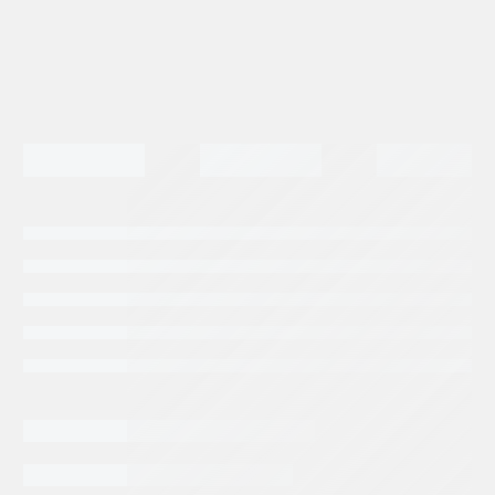
(STS)
Repuestos para RTG / RMG
Tags:
Terex